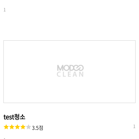
1
test청소
1
3.5점