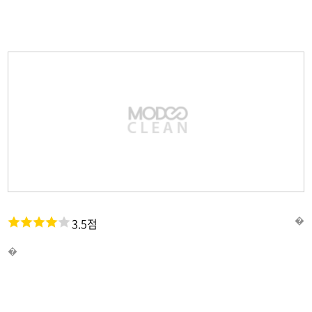
�
3.5점
�