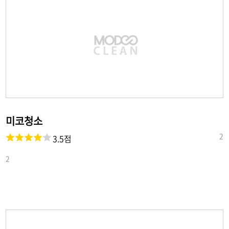
미코청소
2
3.5점
2