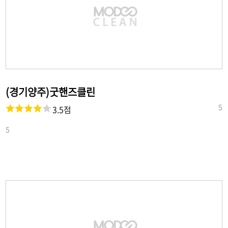
(경기양주)굿핸즈클린
5
3.5점
5