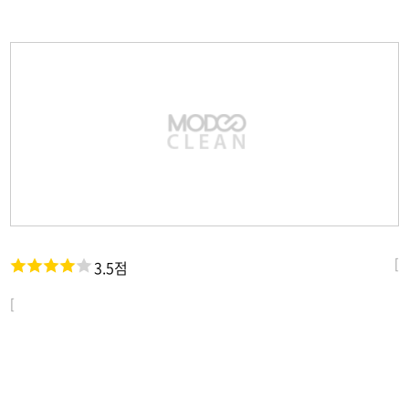
[
3.5점
[