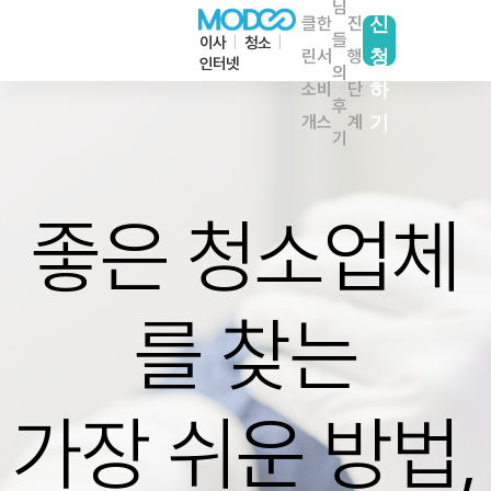
님
클
한
진
신
들
이사
|
청소
|
린
서
행
청
인터넷
의
소
비
단
하
후
개
스
계
기
기
좋은 청소업체
를 찾는
가장 쉬운 방법,