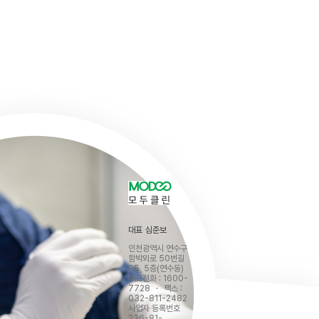
대표
심준보
인천광역시 연수구
함박뫼로 50번길
95, 5층(연수동)
대표전화 : 1600-
7728
·
팩스 :
032-811-2482
사업자 등록번호
236-81-