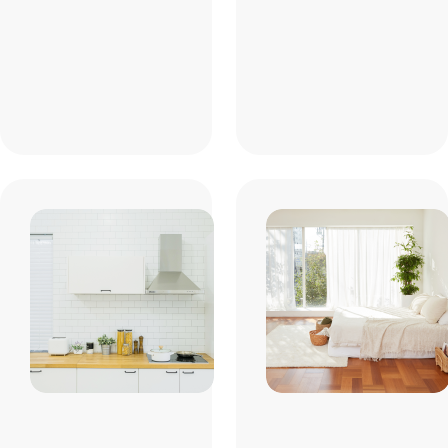
콘센트
창틀/문틀
조명기구
주방/싱크대
#이물질 및 오염 제거
싱크대 내외부
벽타일
렌지후드
주방서랍장 내외부