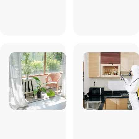
베란다/다용도
실
#먼지 및 이물질 제거
바닥/타일
샤시/유리
창틀
다용도실
배수구 등 오염제거