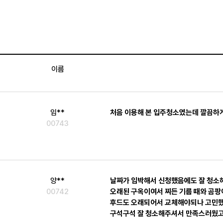
이름
임**
처음 이용해 본 입주청소였는데 깔끔하
00743
양**
날짜가 임박해서 신청했음에도 잘 청소
00742
오래된 구옥이여서 찌든 기름 때와 곰팡
후드도 오래되어서 교체해야되나 고민했
구석구석 잘 청소해주셔서 만족스러웠고,