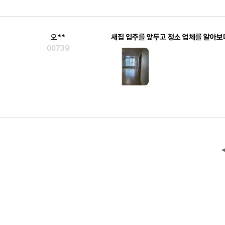
오**
00739