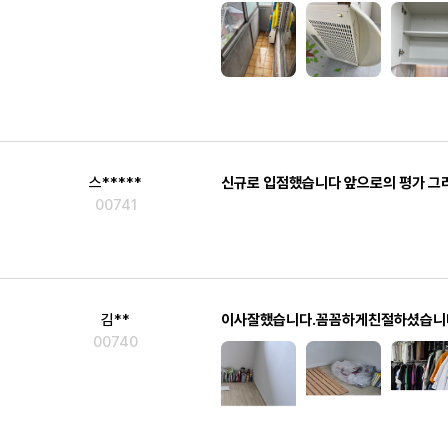
스*****
00741
김**
이사잘했습니다.꼼꼼하게친절하셨습니
00740